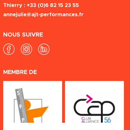
Thierry :
+33 (0)6 82 15 23 55
annejulie@ajt-performances.fr
NOUS SUIVRE
MEMBRE DE