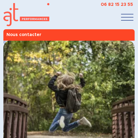
06 82 15 23 55
Nous contacter
AJT Performances
>
Nos accompagnements
>
À chacun son objectif
>
Booster
votre motivation
>
Booster votre communication