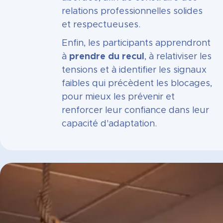
relations professionnelles solides
et respectueuses.
Enfin, les participants apprendront
à
prendre du recul
, à relativiser les
tensions et à identifier les signaux
faibles qui précèdent les blocages,
pour mieux les prévenir et
renforcer leur confiance dans leur
capacité d'adaptation.