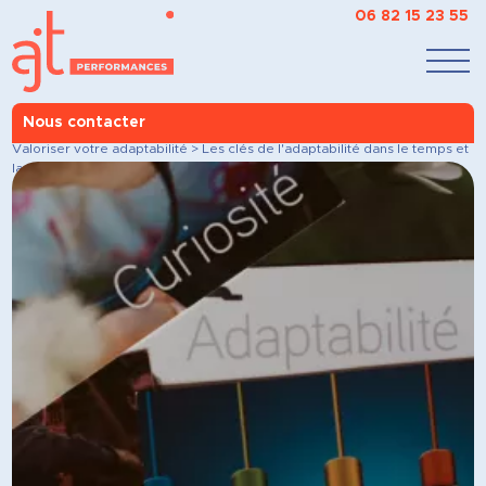
06 82 15 23 55
Nous contacter
AJT Performances
>
Nos accompagnements
>
À chacun son objectif
>
Valoriser
votre adaptabilité
>
Les clés de l'adaptabilité dans le temps et
la compétence partagée