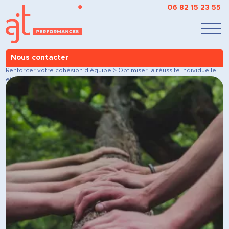
06 82 15 23 55
Nous contacter
AJT Performances
>
Nos accompagnements
>
À chacun son objectif
>
Renforcer
votre cohésion d'équipe
>
Optimiser la réussite individuelle
et collective