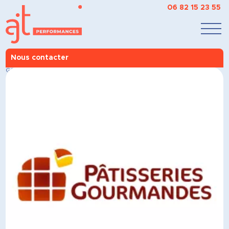
06 82 15 23 55
Nous contacter
AJT Performances
>
Vous êtes ?
>
Une entreprise
>
PATISSERIES
GOURMANDES À LOUDEAC