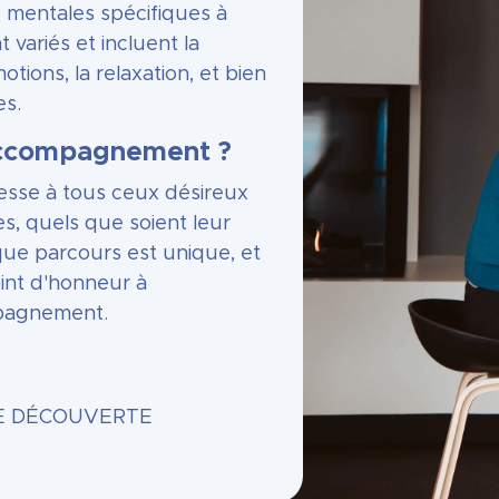
s mentales spécifiques à
t variés et incluent la
otions, la relaxation, et bien
es.
 accompagnement ?
esse à tous ceux désireux
s, quels que soient leur
aque parcours est unique, et
nt d'honneur à
pagnement.
E DÉCOUVERTE