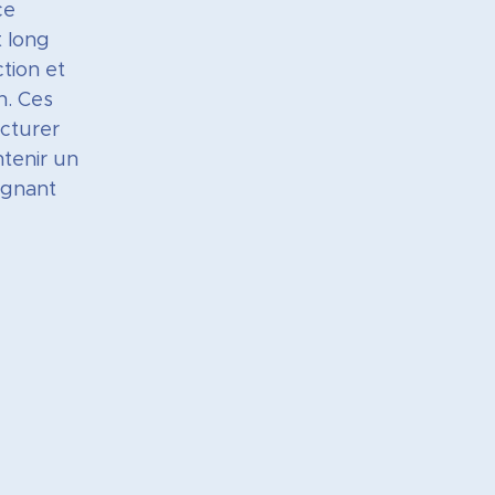
ce
t long
tion et
n. Ces
ucturer
ntenir un
ignant