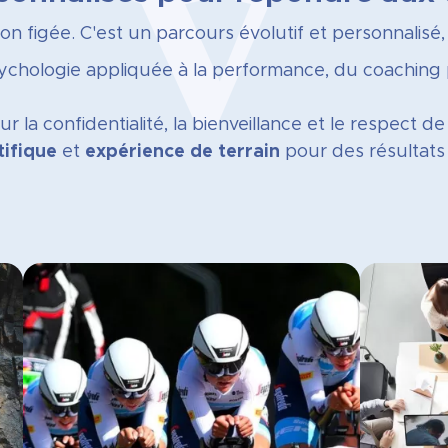
n figée. C'est un parcours évolutif et personnalisé, 
sychologie appliquée à la performance, du coaching 
 la confidentialité, la bienveillance et le respect de
tifique
et
expérience de terrain
pour des résultats