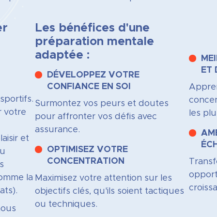
er
Les bénéfices d'une
préparation mentale
adaptée :
MEI
ET 
DÉVELOPPEZ VOTRE
CONFIANCE EN SOI
Appren
sportifs.
concen
Surmontez vos peurs et doutes
r votre
les pl
pour affronter vos défis avec
assurance.
AMÉ
aisir et
ÉC
OPTIMISEZ VOTRE
ou
CONCENTRATION
Trans
s
opport
comme la
Maximisez votre attention sur les
croiss
ats).
objectifs clés, qu'ils soient tactiques
ou techniques.
nous