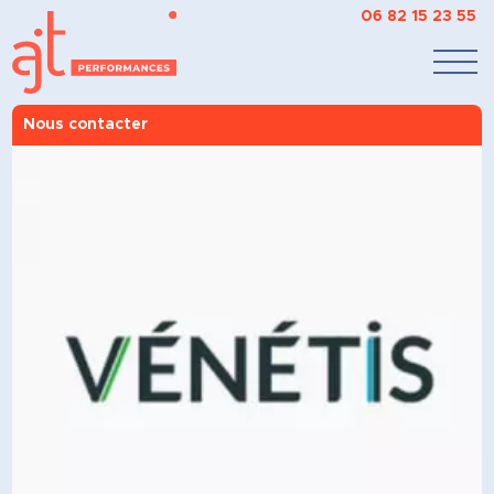
06 82 15 23 55
Nous contacter
AJT Performances
>
Vous êtes ?
>
Une entreprise
>
Venetis