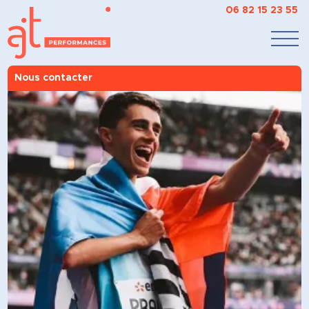
06 82 15 23 55
Nous contacter
AJT Performances
>
Vous êtes ?
>
Athlète
>
Antoine Praud