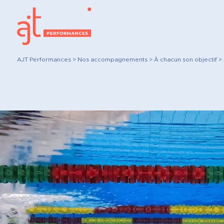
AJT Performances
>
Nos accompagnements
>
À chacun son objectif
>