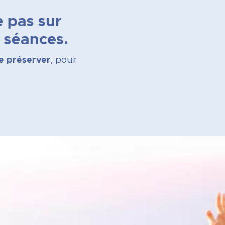
e pas sur
s séances.
e préserver
, pour