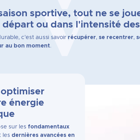
aison sportive, tout ne se jou
e départ ou dans l'intensité de
rable, c'est aussi savoir
récupérer
,
se recentrer
,
s
eur au bon moment
.
 optimiser
e énergie
que
se sur les
fondamentaux
 les
dernières avancées en