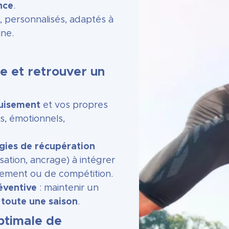
nce
.
, personnalisés, adaptés à
ine.
e et retrouver un
puisement
et vos propres
, émotionnels,
gies de récupération
isation, ancrage) à intégrer
nement ou de compétition.
éventive
: maintenir un
 toute une saison
.
ptimale de