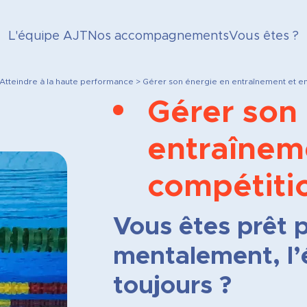
L'équipe AJT
Nos accompagnements
Vous êtes ?
Atteindre
à la haute performance
>
Gérer son énergie en entraînement et e
Gérer son
entraînem
compétiti
Vous êtes prêt
mentalement, l’
toujours ?