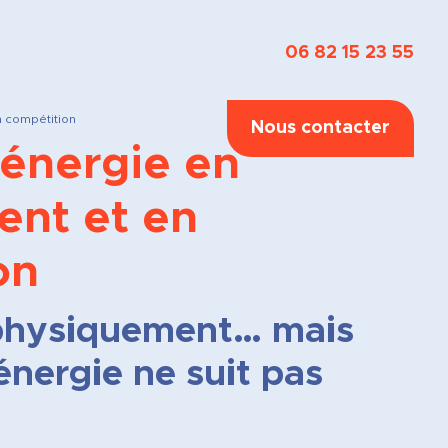
06 82 15 23 55
n compétition
Nous contacter
 énergie en
ent et en
on
 physiquement… mais
énergie ne suit pas