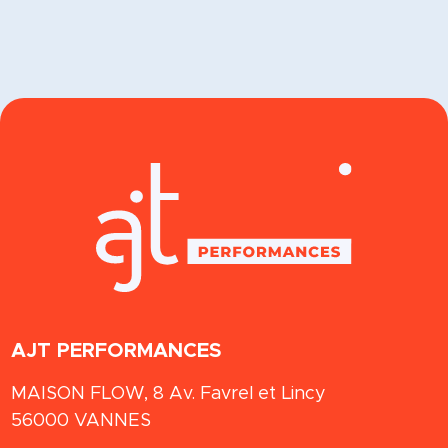
AJT PERFORMANCES
MAISON FLOW, 8 Av. Favrel et Lincy
56000
VANNES