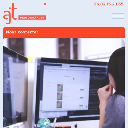
06 82 15 23 55
Nous contacter
AJT Performances
>
Nos accompagnements
>
À chacun son objectif
>
Valoriser
votre adaptabilité